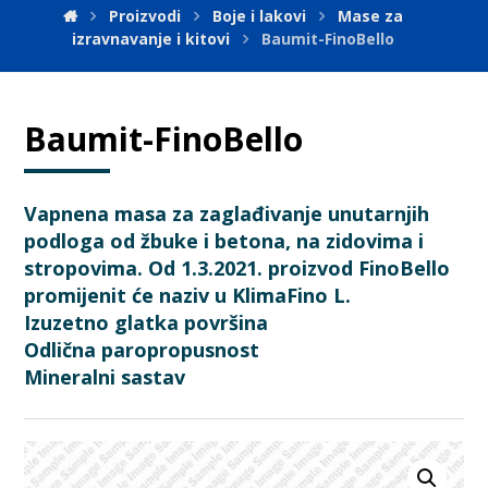
Proizvodi
Boje i lakovi
Mase za
izravnavanje i kitovi
Baumit-FinoBello
Baumit-FinoBello
Vapnena masa za zaglađivanje unutarnjih
podloga od žbuke i betona, na zidovima i
stropovima. Od 1.3.2021. proizvod FinoBello
promijenit će naziv u KlimaFino L.
Izuzetno glatka površina
Odlična paropropusnost
Mineralni sastav