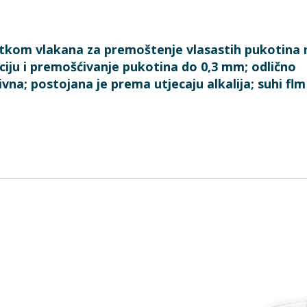
atkom vlakana za premoštenje vlasastih pukotina 
iju i premošćivanje pukotina do 0,3 mm; odlično
na; postojana je prema utjecaju alkalija; suhi flm 