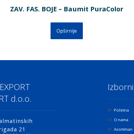
ZAV. FAS. BOJE – Baumit PuraColor
Opširnije
 EXPORT
Izborni
T d.o.o.
Početna
O nama
almatinskih
rigada 21
Asortiman