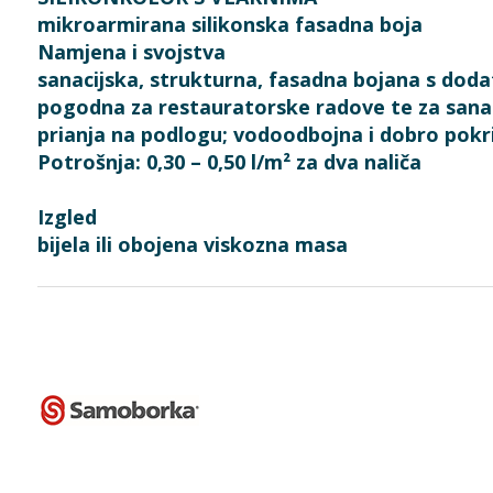
mikroarmirana silikonska fasadna boja
Namjena i svojstva
sanacijska, strukturna, fasadna bojana s dod
pogodna za restauratorske radove te za sanac
prianja na podlogu; vodoodbojna i dobro pokriv
Potrošnja: 0,30 – 0,50 l/m² za dva naliča
Izgled
bijela ili obojena viskozna masa