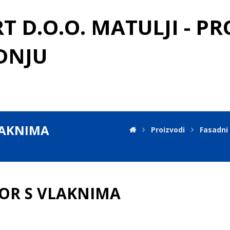
 D.O.O. MATULJI - P
DNJU
LAKNIMA
Proizvodi
Fasadni
OR S VLAKNIMA