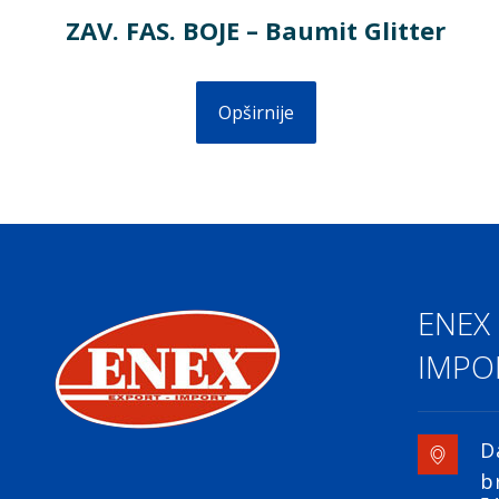
ZAV. FAS. BOJE – Baumit Glitter
Opširnije
ENEX
IMPOR
D
b