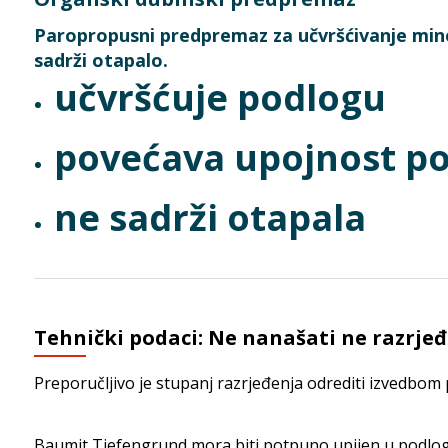
Paropropusni predpremaz za učvršćivanje miner
sadrži otapalo.
učvršćuje podlogu
povećava upojnost p
ne sadrži otapala
Tehnički podaci: Ne nanašati ne razrjeđ
Preporučljivo je stupanj razrjeđenja odrediti izvedbom
Baumit Tiefengrund mora biti potpuno upijen u podlog