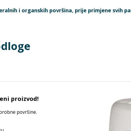
alnih i organskih površina, prije primjene svih pa
odloge
eni proizvod!
 probne površine.
u.