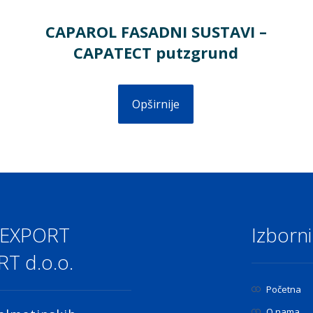
CAPAROL FASADNI SUSTAVI –
CAPATECT putzgrund
Opširnije
 EXPORT
Izborni
T d.o.o.
Početna
O nama