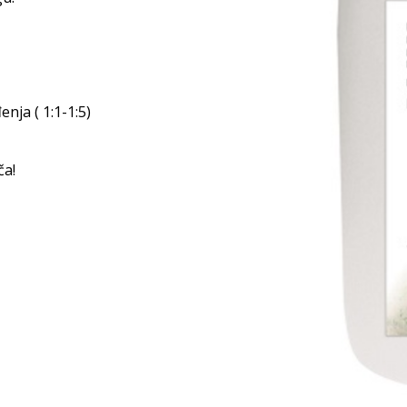
nja ( 1:1-1:5)
ča!