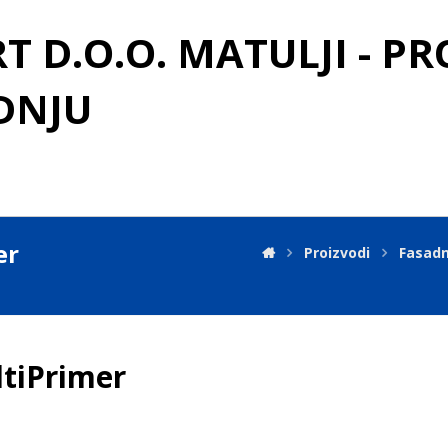
 D.O.O. MATULJI - P
DNJU
er
Proizvodi
Fasadn
tiPrimer