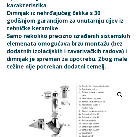
karakteristika
Dimnjak iz nehrđajućeg čelika s 30
godišnjom garancijom za unutarnju cijev iz
tehničke keramike
Samo nekoliko precizno izrađenih sistemskih
elemenata omogućava brzu montažu (bez
dodatnih izolacijskih i zavarivačkih radova) i
dimnjak je spreman za upotrebu. Zbog male
težine nije potreban dodatni temelj.