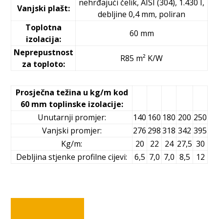
nehrđajući čelik, AISI (304), 1.430 I,
Vanjski plašt:
debljine 0,4 mm, poliran
Toplotna
60 mm
izolacija:
Neprepustnost
R85 m² K/W
za toploto:
Prosječna težina u kg/m kod
60 mm toplinske izolacije:
Unutarnji promjer:
140
160
180
200
250
Vanjski promjer:
276
298
318
342
395
Kg/m:
20
22
24
27,5
30
Debljina stjenke profilne cijevi:
6,5
7,0
7,0
8,5
12