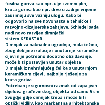
fosilna goriva kao npr. ulje i zemni plin,
kruta goriva kao npr. drvo u zadnje vrijeme
zauzimaju sve važniju ulogu. Kako bi
odgovorio na sve novonastale tehničke i
razvojno-dizajnerske zahtjeve, Schiedel sada
nudi novo razvijen dimnjački
sistem KERASTAR.
Dimnjak za naknadnu ugradnju, mala težina,
zbog debljine izolacije i unutarnje keramičke
cijevi nije potrebno dodatno obzidavanje,
može biti postavljen unutar objekta
Dimnjak iz nehrđajućeg čelika s unutarnjom
keramičkom cijevi , najbolje rješenje za
kruta goriva
Potreban je sigurnosni razmak od zapaljivih
dijelova građevinskog objekta od samo 5 cm
Svugdje gdje dimnjak treba i može biti
optički vidljiv, kao markantna arhitektonska