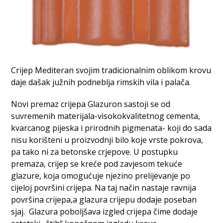
Crijep Mediteran svojim tradicionalnim oblikom krovu
daje dašak južnih podneblja rimskih vila i palača.
Novi premaz crijepa Glazuron sastoji se od
suvremenih materijala-visokokvalitetnog cementa,
kvarcanog pijeska i prirodnih pigmenata- koji do sada
nisu korišteni u proizvodnji bilo koje vrste pokrova,
pa tako ni za betonske crjepove. U postupku
premaza, crijep se kreće pod zavjesom tekuće
glazure, koja omogućuje njezino prelijevanje po
cijeloj površini crijepa. Na taj način nastaje ravnija
površina crijepa,a glazura crijepu dodaje poseban
sjaj. Glazura poboljšava izgled crijepa čime dodaje