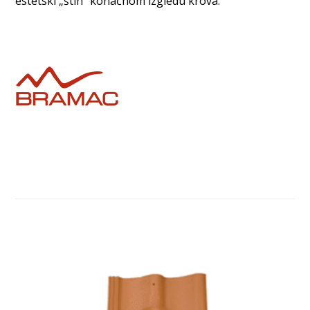
estetski „štih“ konačnom izgledu krova.
Povezani proizvodi