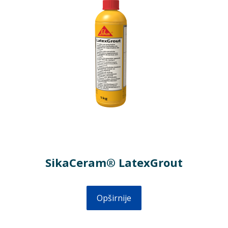
SikaCeram® LatexGrout
Opširnije