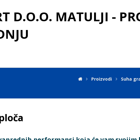
 D.O.O. MATULJI - P
DNJU
Proizvodi
Suha gr
ploča
 izvanrednih performansi koja će vam svoji