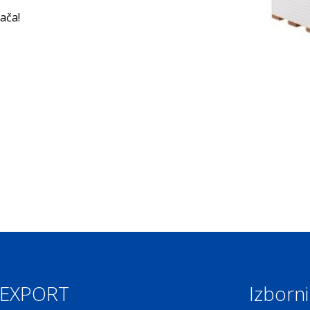
ača!
 EXPORT
Izborni