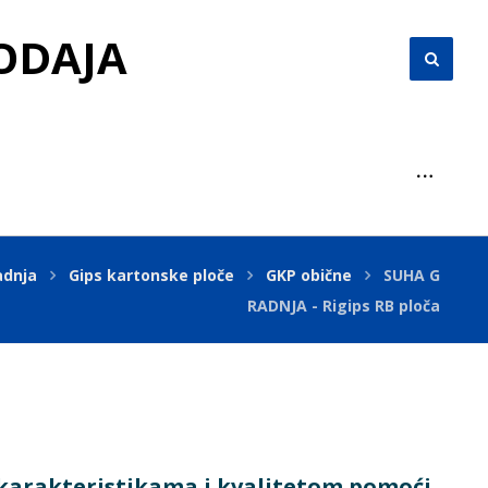
RODAJA
adnja
Gips kartonske ploče
GKP obične
SUHA G
RADNJA - Rigips RB ploča
m karakteristikama i kvalitetom pomoći