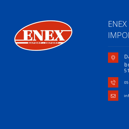
ENEX
IMPOR
D
b
51
05
in