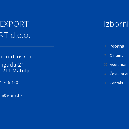
 EXPORT
Izborni
T d.o.o.
Početna
O nama
almatinskih
rigada 21
Asortiman
 211 Matulji
Česta pita
1 706 420
Kontakt
fo@enex.hr