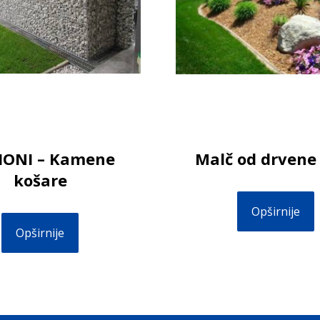
IONI – Kamene
Malč od drvene
košare
Opširnije
Opširnije