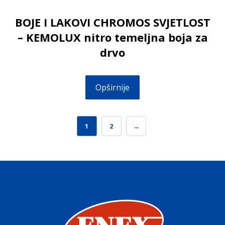
BOJE I LAKOVI CHROMOS SVJETLOST
– KEMOLUX nitro temeljna boja za
drvo
Opširnije
1
2
→