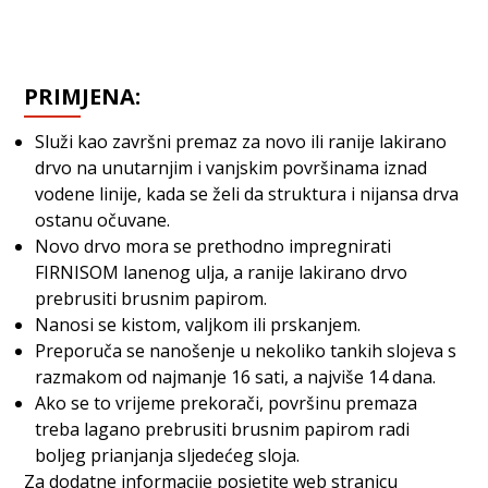
PRIMJENA:
Služi kao završni premaz za novo ili ranije lakirano
drvo na unutarnjim i vanjskim površinama iznad
vodene linije, kada se želi da struktura i nijansa drva
ostanu očuvane.
Novo drvo mora se prethodno impregnirati
FIRNISOM lanenog ulja, a ranije lakirano drvo
prebrusiti brusnim papirom.
Nanosi se kistom, valjkom ili prskanjem.
Preporuča se nanošenje u nekoliko tankih slojeva s
razmakom od najmanje 16 sati, a najviše 14 dana.
Ako se to vrijeme prekorači, površinu premaza
treba lagano prebrusiti brusnim papirom radi
boljeg prianjanja sljedećeg sloja.
Za dodatne informacije posjetite web stranicu