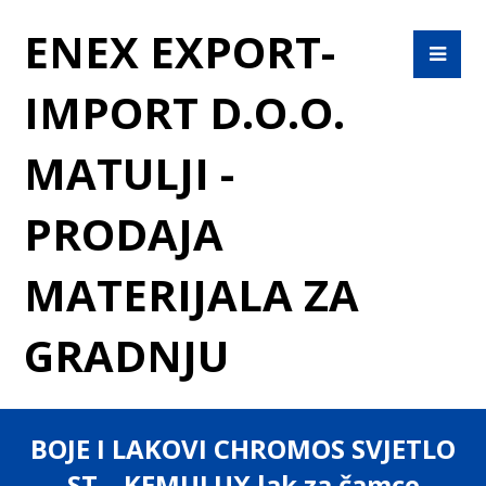
ENEX EXPORT-
IMPORT D.O.O.
MATULJI -
PRODAJA
MATERIJALA ZA
GRADNJU
BOJE I LAKOVI CHROMOS SVJETLO
ST – KEMULUX lak za čamce