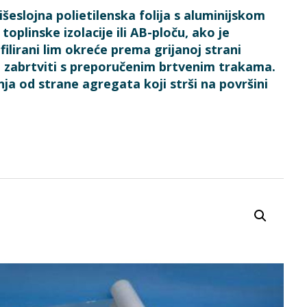
eslojna polietilenska folija s aluminijskom
plinske izolacije ili AB-ploču, ako je
ilirani lim okreće prema grijanoj strani
no zabrtviti s preporučenim brtvenim trakama.
ja od strane agregata koji strši na površini