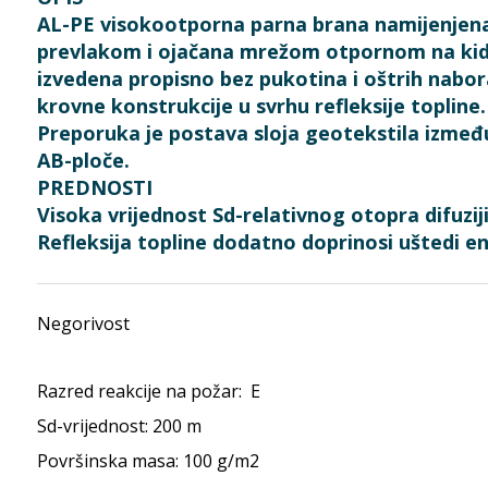
AL-PE visokootporna parna brana namijenjena p
prevlakom i ojačana mrežom otpornom na kidanje
izvedena propisno bez pukotina i oštrih nabora
krovne konstrukcije u svrhu refleksije toplin
Preporuka je postava sloja geotekstila između
AB-ploče.
PREDNOSTI
Visoka vrijednost Sd-relativnog otopra difuzi
Refleksija topline dodatno doprinosi uštedi en
Negorivost
Razred reakcije na požar: E
Sd-vrijednost: 200 m
Površinska masa: 100 g/m2