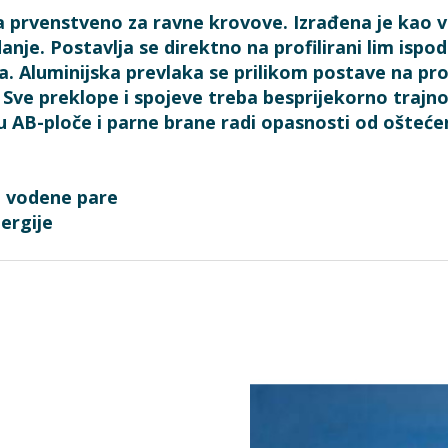
rvenstveno za ravne krovove. Izrađena je kao viš
. Postavlja se direktno na profilirani lim ispod to
. Aluminijska prevlaka se prilikom postave na prof
e. Sve preklope i spojeve treba besprijekorno traj
 AB-ploče i parne brane radi opasnosti od oštećen
ji vodene pare
ergije