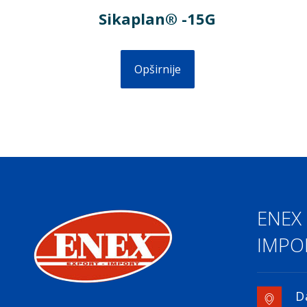
Sikaplan® -15G
Opširnije
ENEX
IMPOR
D