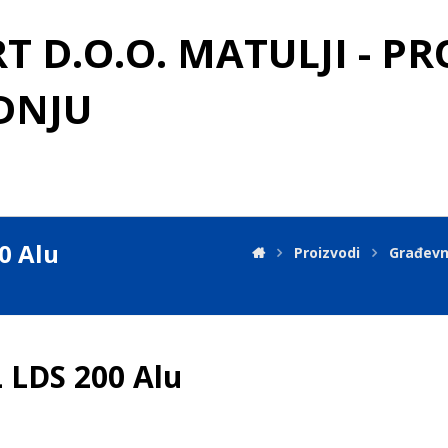
 D.O.O. MATULJI - P
DNJU
0 Alu
Proizvodi
Građevn
LDS 200 Alu