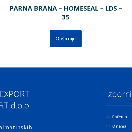
PARNA BRANA – HOMESEAL – LDS –
35
Opširnije
 EXPORT
Izborni
T d.o.o.
Početna
O nama
almatinskih