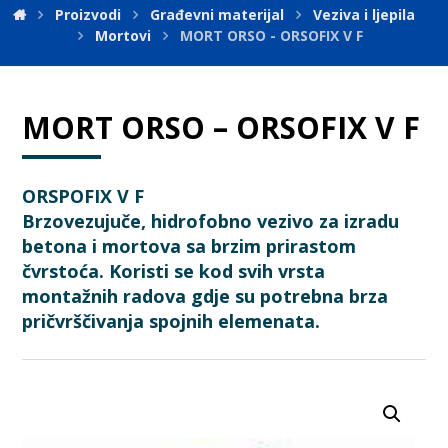
Proizvodi
Građevni materijal
Veziva i ljepila
Mortovi
MORT ORSO - ORSOFIX V F
MORT ORSO – ORSOFIX V F
ORSPOFIX V F
Brzovezujuče, hidrofobno vezivo za izradu
betona i mortova sa brzim prirastom
čvrstoća. Koristi se kod svih vrsta
montažnih radova gdje su potrebna brza
pričvrščivanja spojnih elemenata.