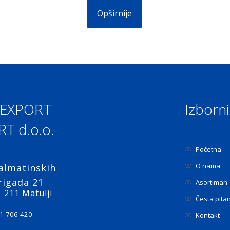
Opširnije
 EXPORT
Izborni
T d.o.o.
Početna
O nama
almatinskih
rigada 21
Asortiman
 211 Matulji
Česta pita
1 706 420
Kontakt