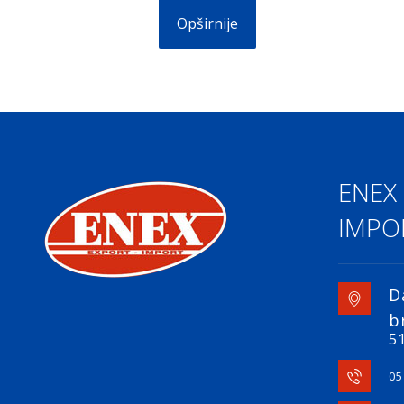
Opširnije
ENEX
IMPOR
D
b
51
05