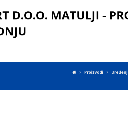
 D.O.O. MATULJI - P
DNJU
Proizvodi
Uređenj