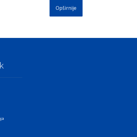
Opširnije
k
nja