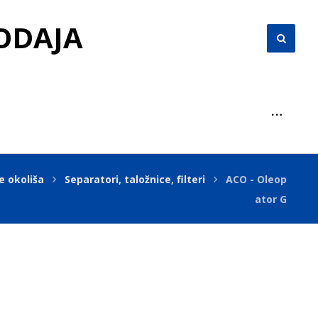
RODAJA
e okoliša
Separatori, taložnice, filteri
ACO - Oleop
ator G