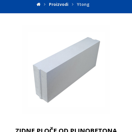
Proizvodi
Ytong
ZIDNE PLOČE OD PLINOBETONA