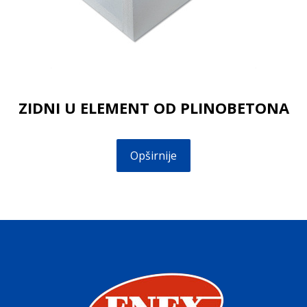
ZIDNI U ELEMENT OD PLINOBETONA
Opširnije